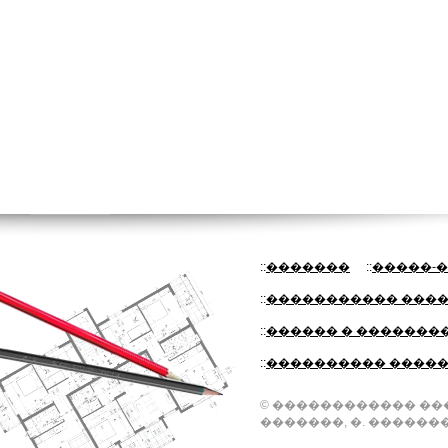
::
�������
::
�����-
::
����������� ����
::
������ � �������
::
���������� ����
© ������������ ��
�������, �. �������