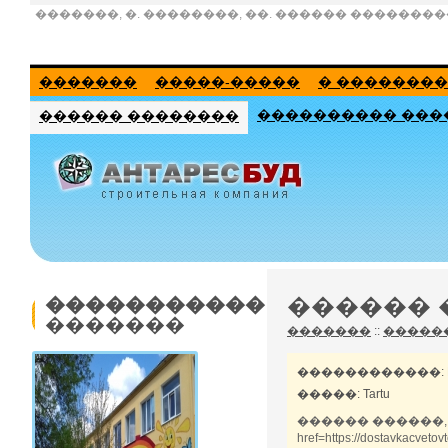
�������, �. ��������, ��. ������ ���������
�������
�����-�����
� ��������
���������� ���
������ ��������
������ 
�����������
�������
�������
::
�����
������������: Richar
�����: Tartu
������ ������, 
href=https://dostavk