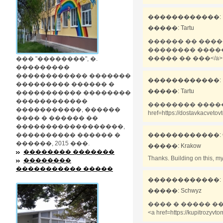
������������: Richar
�����: Tartu
������ �� ����
�������� ������! <a
����� �� ���</a>
��� "��������", �.
���������
������������ �������
������������: Richar
��������� ������ �
�����: Tartu
����������� ��������
������������
�������� ������
�����������, ������
href=https://dostavka
���� � ������ ��
������������������,
���������� ������ �
������������: Odess
������, 2015 ���.
�����: Krakow
�������� �������
Thanks. Building on this, my t
��������
����������� �����
������������: Ronnie
�����: Schwyz
���� � ����� �
<a href=https://kupit