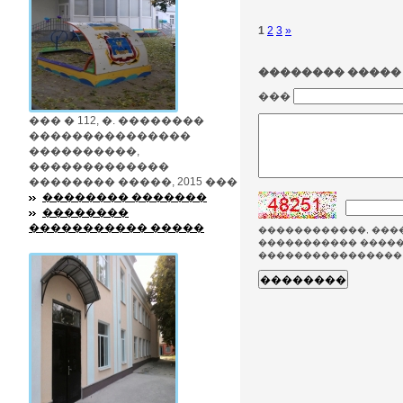
1
2
3
»
�������� �����
���
��� � 112, �. ��������
���������������
����������,
�������������
�������� �����, 2015 ���
�������� �������
��������
����������� �����
������������, ����
����������� �����
���������������� 