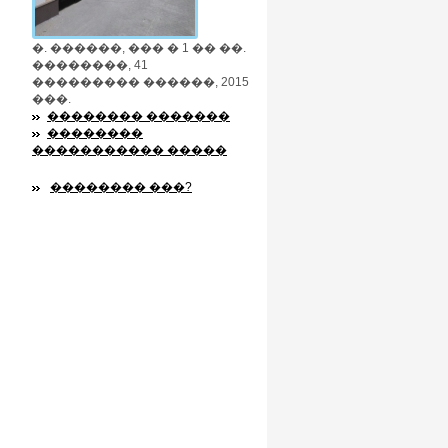
�. ������, ��� � 1 �� ��.
��������, 41
��������� ������, 2015
���.
�������� �������
��������
����������� �����
�������� ���?